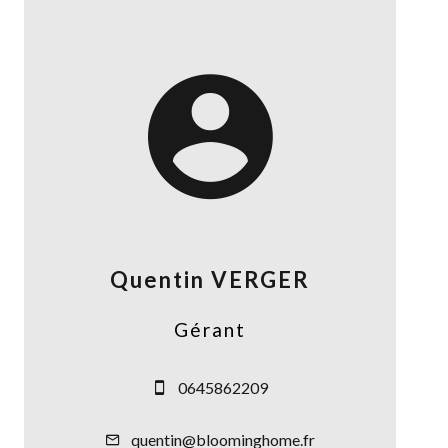
Quentin VERGER
Gérant
0645862209
quentin@bloominghome.fr