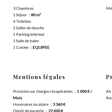
3 Chambres
Mé
1 Séjour
80 m²
4 Toilettes
2 Salles de douche
1 Parking intérieur
1 Salle de bains
1 Cuisine
EQUIPEE
Mentions légales
P
Provision sur charges récupérables
1 000 € /
Air
Mois
Asc
Honoraires locataire
3 360 €
Dépôt de garantie
22 000 €