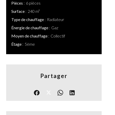
Pièces
6 pièces
Surface
240 m²
Type de chauffage
Radiateur
Énergie de chauffage
Gaz
Moyen de chauffage
Collectif
Étage
5ème
Partager