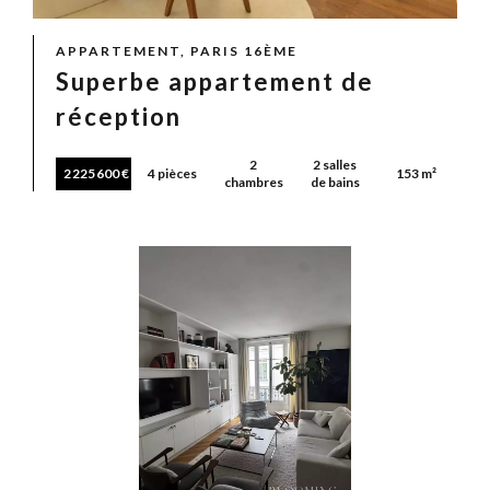
APPARTEMENT, PARIS 16ÈME
Superbe appartement de
réception
2
2 salles
2 225 600 €
4 pièces
153 m²
chambres
de bains