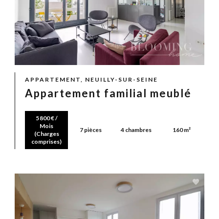
APPARTEMENT, NEUILLY-SUR-SEINE
Appartement familial meublé
5 800 € /
Mois
7 pièces
4 chambres
160 m²
(Charges
comprises)