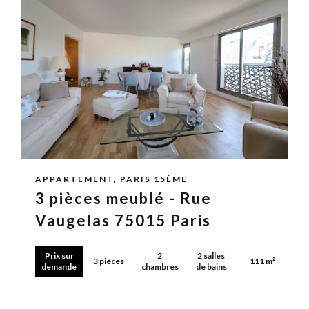
APPARTEMENT, PARIS 15ÈME
3 pièces meublé - Rue
Vaugelas 75015 Paris
Prix sur
2
2 salles
3 pièces
111 m²
demande
chambres
de bains