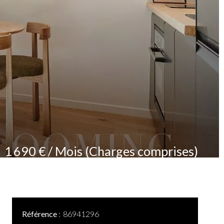
1 690 € / Mois (Charges comprises)
Référence
86941296