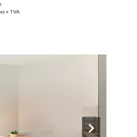
s
ises + TVA