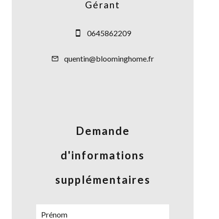
Gérant
0645862209
quentin@bloominghome.fr
Demande
d'informations
supplémentaires