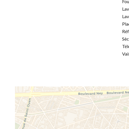
Fou
Lav
Lav
Pla
Réf
Sèc
Tél
Vai