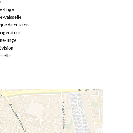
r
e-linge
e-vaisselle
que de cuisson
rigérateur
he-linge
évision
sselle