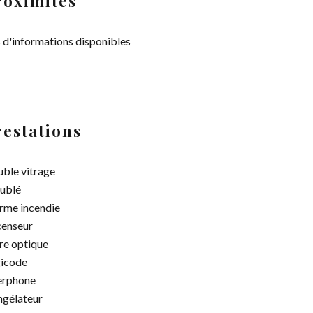
roximités
 d'informations disponibles
restations
ble vitrage
ublé
rme incendie
enseur
re optique
icode
erphone
gélateur