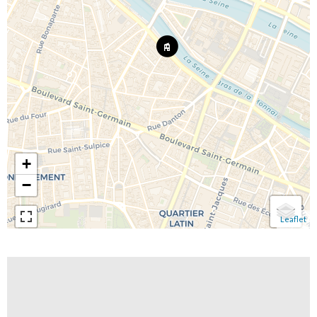
+
−
Leaflet