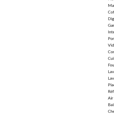
Mai
Cof
Dig
Gar
Int
Por
Vid
Con
Cui
Fou
Lav
Lav
Pla
Réf
Air
Bai
Ch