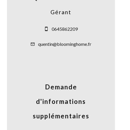
Gérant
0645862209
quentin@bloominghome.fr
Demande
d'informations
supplémentaires