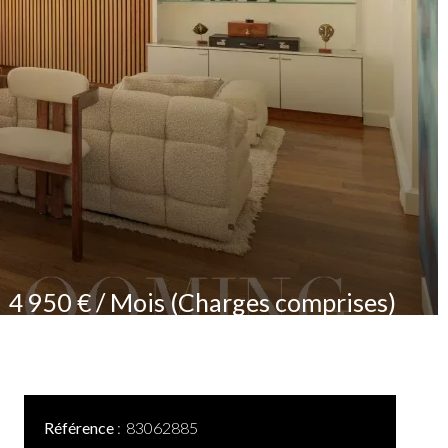
4 950 € / Mois (Charges comprises)
Référence
83062885