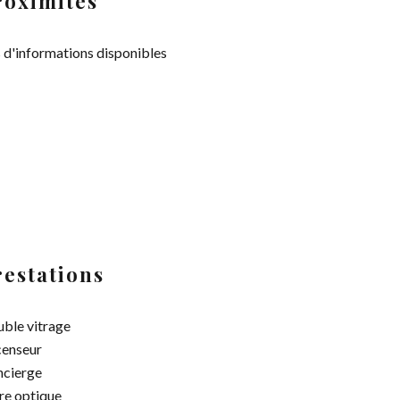
roximités
 d'informations disponibles
restations
ble vitrage
enseur
cierge
re optique