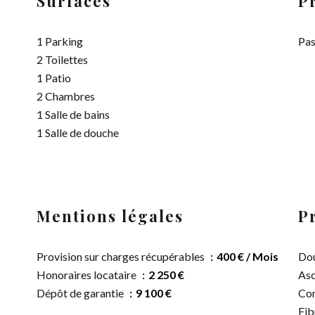
Surfaces
P
1 Parking
Pas
2 Toilettes
1 Patio
2 Chambres
1 Salle de bains
1 Salle de douche
Mentions légales
P
Provision sur charges récupérables
400 € / Mois
Dou
Honoraires locataire
2 250 €
Asc
Dépôt de garantie
9 100 €
Con
Fib