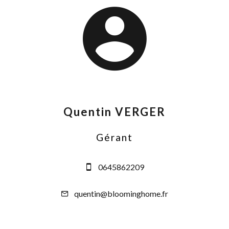
Quentin VERGER
Gérant
0645862209
quentin@bloominghome.fr