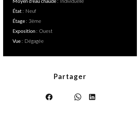
Moyen d'eau chaude
Individuelle
État
Neuf
Étage
3ème
Exposition
Ouest
Vue
Dégagée
Partager