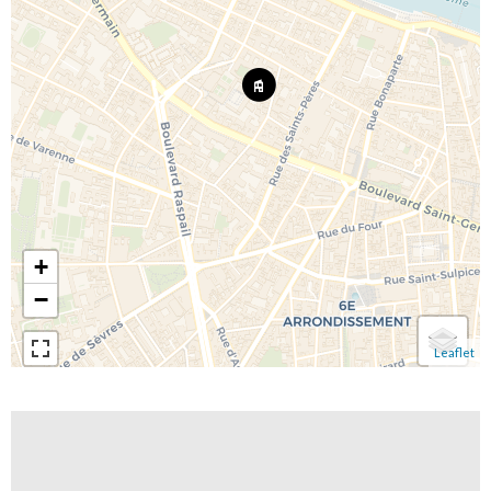
+
−
Leaflet