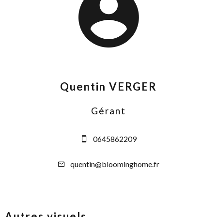
Quentin VERGER
Gérant
0645862209
quentin@bloominghome.fr
Autres visuels