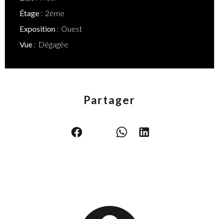
Étage
2ème
Exposition
Ouest
Vue
Dégagée
Partager