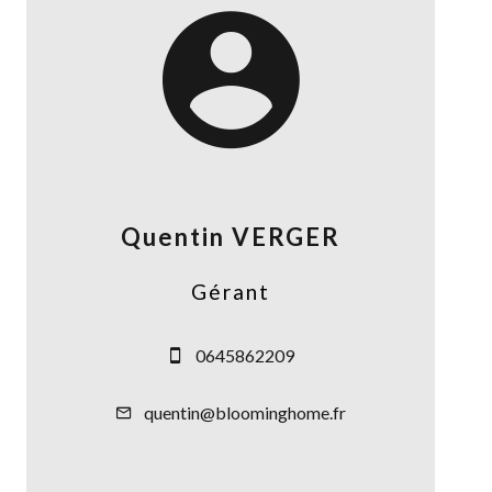
Quentin VERGER
Gérant
0645862209
quentin@bloominghome.fr