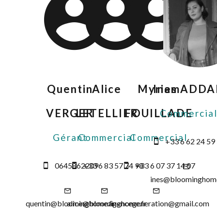
Quentin
Alice
Myriam
Ines ADD
VERGER
LETELLIER
FOUILLADE
Commercia
Gérant
Commercial
Commercial
+33 6 62 24 59
0645862209
+33 6 83 57 74 98
+33 6 07 37 14 07
ines@bloominghome
quentin@bloominghome.fr
alice@bloominghome.fr
agencegeneration@gmail.com