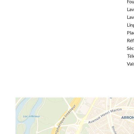
Fou
Lav
Lav
Lin
Pla
Réf
Sèc
Tél
Vai