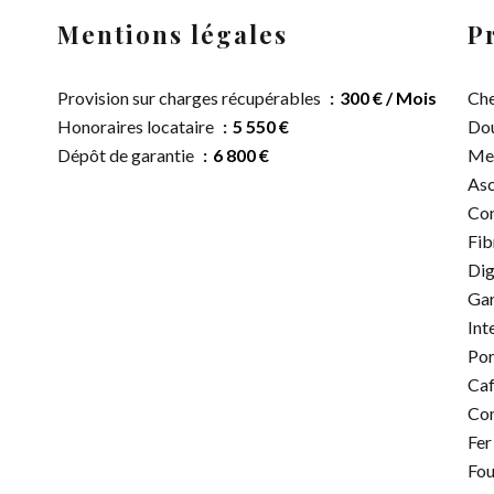
Mentions légales
P
Provision sur charges récupérables
300 € / Mois
Ch
Honoraires locataire
5 550 €
Dou
Dépôt de garantie
6 800 €
Me
Asc
Con
Fib
Dig
Gar
Int
Por
Caf
Con
Fer
Fou