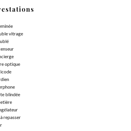
restations
eminée
ble vitrage
ublé
enseur
cierge
re optique
icode
dien
erphone
te blindée
etière
gélateur
 à repasser
r