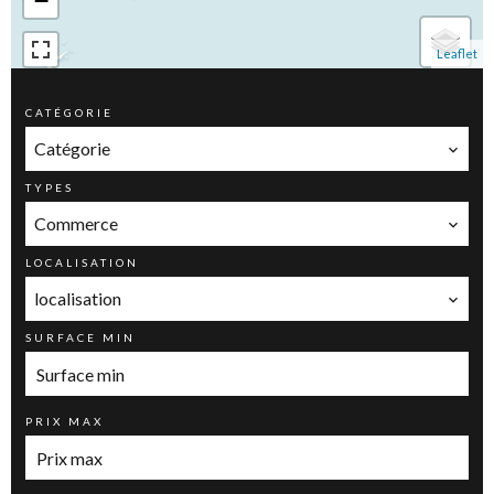
−
Leaflet
CATÉGORIE
Catégorie
TYPES
Commerce
LOCALISATION
localisation
SURFACE MIN
PRIX MAX